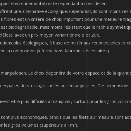
r impact environnemental reste cependant à considérer.
ffrent une alternative écologique. Cependant, ils sont moins résis
 fibres est un critère de choix important pour une meilleure traça
 est biodégradable, mais moins résistant que le raphia synthétique.
èles), avec un prix moyen variant entre 8 et 20€.
utions plus écologiques, à base de matériaux renouvelables et co
on la composition (informations fabricant nécessaires).
a manipulation. Le choix dépendra de votre espace et de la quantit
ux espaces de stockage carrés ou rectangulaires. Des dimensions 
vent être plus difficiles à manipuler, surtout pour les gros volu
 sont plus économiques, tandis que les filets sur mesure sont ada
our les gros volumes (supérieurs à 1m³).