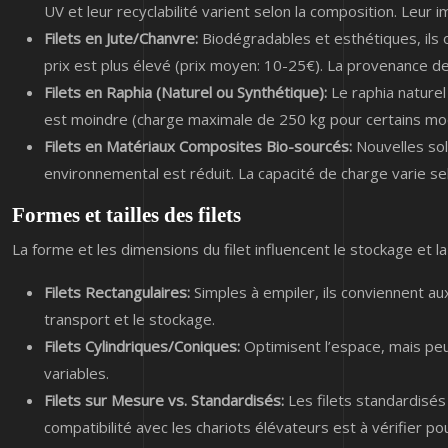
UV et leur recyclabilité varient selon la composition. Leu
Filets en Jute/Chanvre:
Biodégradables et esthétiques, ils o
prix est plus élevé (prix moyen: 10-25€). La provenance des
Filets en Raphia (Naturel ou Synthétique):
Le raphia naturel
est moindre (charge maximale de 250 kg pour certains mod
Filets en Matériaux Composites Bio-sourcés:
Nouvelles sol
environnemental est réduit. La capacité de charge varie sel
Formes et tailles des filets
La forme et les dimensions du filet influencent le stockage et l
Filets Rectangulaires:
Simples à empiler, ils conviennent a
transport et le stockage.
Filets Cylindriques/Coniques:
Optimisent l’espace, mais peu
variables.
Filets sur Mesure vs. Standardisés:
Les filets standardisés
compatibilité avec les chariots élévateurs est à vérifier p