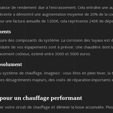
 baisse de rendement due à l’encrassement. Cela entraîne une a
e récente a démontré une augmentation moyenne de 20% de la c
our une facture annuelle de 1200€, cela représente 240€ de dép
ments
e l’usure des composants du système. La corrosion des tuyaux e
éduite de vos équipements sont à prévoir. Une chaudière dont 
acement coûteux, estimé entre 3000 et 5000 euros.
absolument
système de chauffage. Imaginez : vous êtes en plein hiver, la
es désagréments majeurs, des coûts de réparation importants e
 pour un chauffage performant
r votre circuit de chauffage et éliminer la boue accumulée. Pl