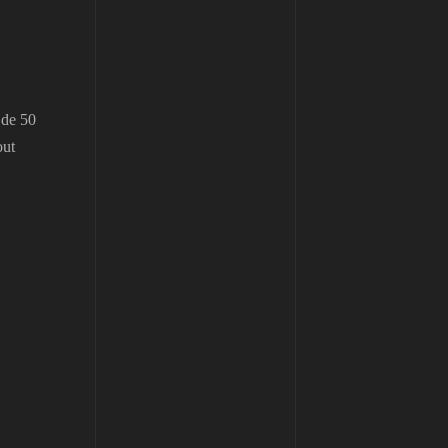
r de 50
out