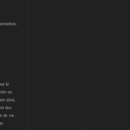
mentation.
our le
rire un
nt ainsi,
ent des
e de vie
re