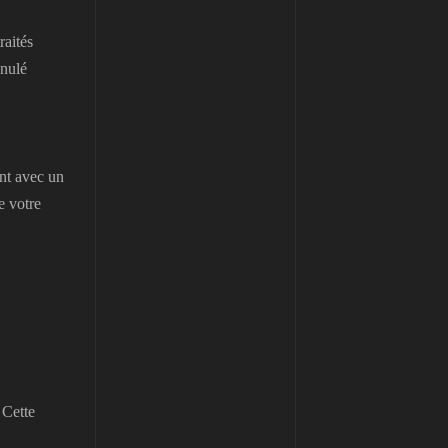
raités
anulé
nt avec un
e votre
 Cette