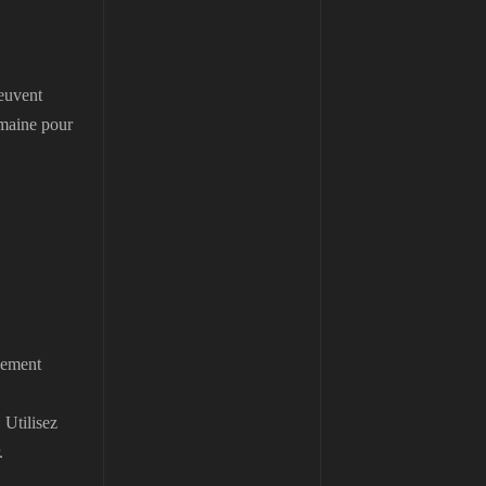
peuvent
maine pour
ssement
 Utilisez
.