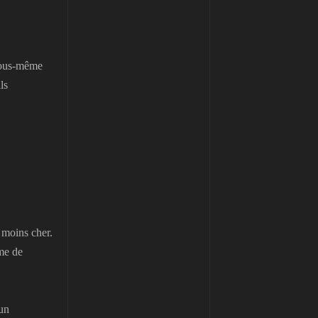
 vous-même
ls
 moins cher.
ème de
’un