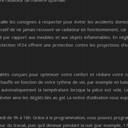
re radiateur de manière optimale.
étaille les consignes à respecter pour éviter les accidents domes
mpératif de ne jamais recouvrir un radiateur en fonctionnement, c
té par rapport aux meubles et aux objets inflammables. En nég
tection IP24 offrent une protection contre les projections d’e
alités conçues pour optimiser votre confort et réduire votre 
chauffe en fonction de votre rythme de vie, par exemple en bai
automatiquement la température lorsque la pièce est vide. L
ter ainsi les dégâts liés au gel. La notice d’utilisation vous exp
redi de 9h à 18h. Grâce à la programmation, vous pouvez programm
r du travail, puis qu’il diminue pendant la nuit (par exemple, 